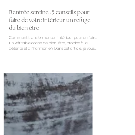
Rentrée sereine : 5 conseils pour
faire de votre intérieur un refuge
du bien être
Comment transformer son intérieur pour en faire
un véritable cocon de bien-être, propice à la
détente et à l’harmonie ? Dans cet article, je vous
partage des conseils simples et efficaces pour
transformer votre maison en un espace qui
respire la sérénité, sans grands travaux ni budget
démesuré, pour démarrer cette rentrée dans un
intérieur au service de votre bien être.