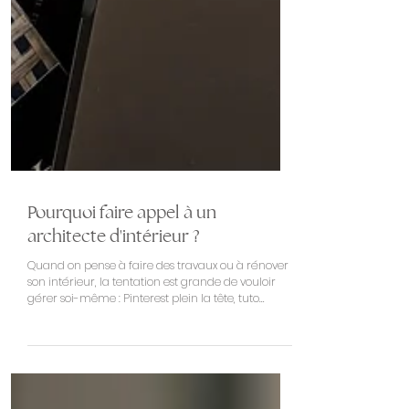
Pourquoi faire appel à un
architecte d'intérieur ?
Quand on pense à faire des travaux ou à rénover
son intérieur, la tentation est grande de vouloir
gérer soi-même : Pinterest plein la tête, tuto
YouTube à la main, et devis d’artisans en parallèle.
Mais entre les erreurs coûteuses, les hésitations
interminables, et le stress d’un chantier mal cadré,
beaucoup finissent par s’épuiser… ou par vivre